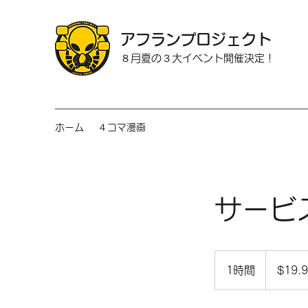
アフランプロジェクト
８月夏の３大イベント開催決定！
ホーム
４コマ漫画
サービ
19.99
米
1時間
1
$19.
ド
ル
時