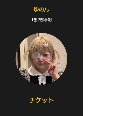
​ゆのん
1部2部参加
チケット