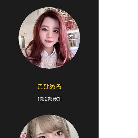
こひめろ
1部2部参加