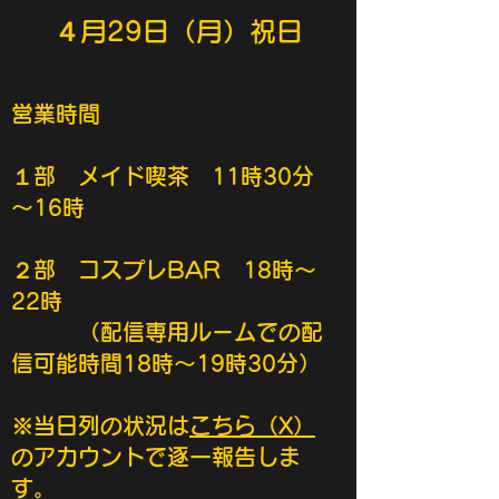
​４月29日（月）祝日
営業時間
１部 メイド喫茶 11時30分
～16時
２部 コスプレBAR 18時～
22時
​ （配信専用ルームでの配
信可能時間18時～19時30分
）
​​※当日列の状況は
こちら（X）
のアカウントで逐一報告しま
す。