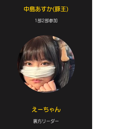
中島あすか(豚王)
1部2部参加
​えーちゃん
裏方リーダー