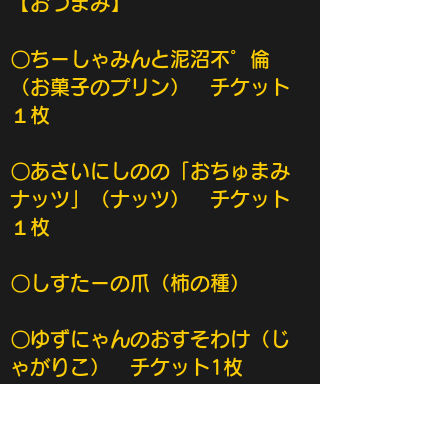
【おつまみ】
〇ちーしゃみんと泥沼不゜倫
（お菓子のプリン） チケット
１枚
〇あさいにしのの「
おちゅまみ
ナッツ」（ナッツ） チケット
１枚
​〇しすたーの爪（柿の種）
〇ゆずにゃんのおすそわけ（じ
ゃがりこ）
チケット1枚
〇豚王誓いの
ポッキー（ポッキ