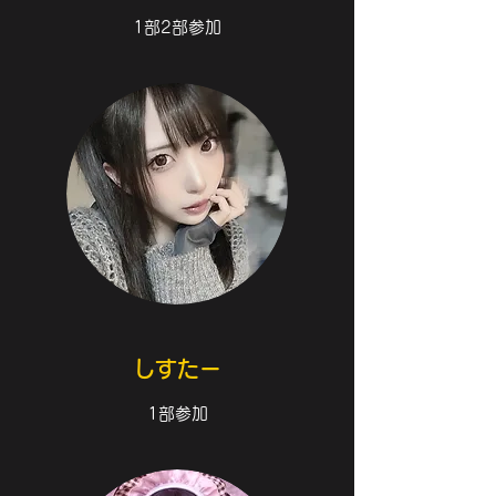
1部2部参加
しすたー
1部参加