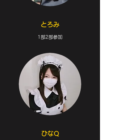
​とろみ
1部2部参加
ひなQ