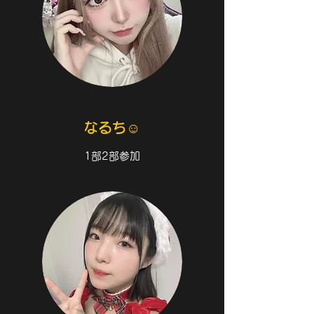
なるち☺︎
1部2部参加