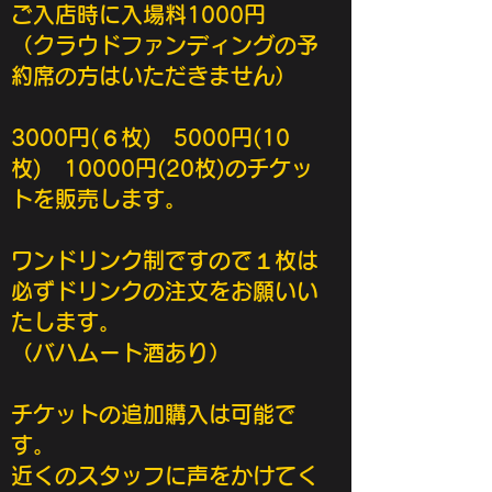
ご入店時に入場料1000円
（クラウドファンディングの予
約席の方はいただきません）
3000円(６枚) 5000円(10
枚) 10000円(20枚)のチケッ
トを販売します。
​ワンドリンク制ですので１枚は
必ずドリンクの注文をお願いい
たします。
​​（バハムート酒あり）
チケットの追加購入は可能で
す。
​近くのスタッフに声をかけてく