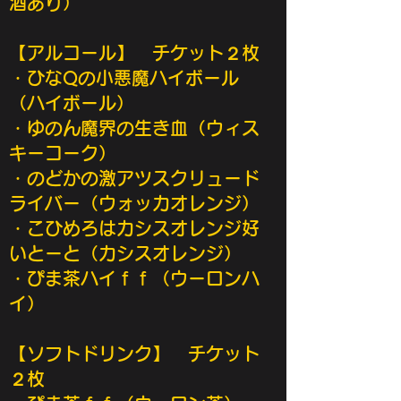
酒あり）
【アルコール】 チケット２枚
・ひなQの小悪魔
ハイボール
（ハイボール）
・ゆのん魔界の生き血
（ウィス
キーコーク）
・のどかの激アツスクリュード
ライバー
（ウォッカオレンジ）
・こひめろはカシスオレンジ好
いとーと
（カシスオレンジ）
・ぴま茶ハイｆｆ（ウーロンハ
イ）
【ソフトドリンク】 チケット
２枚